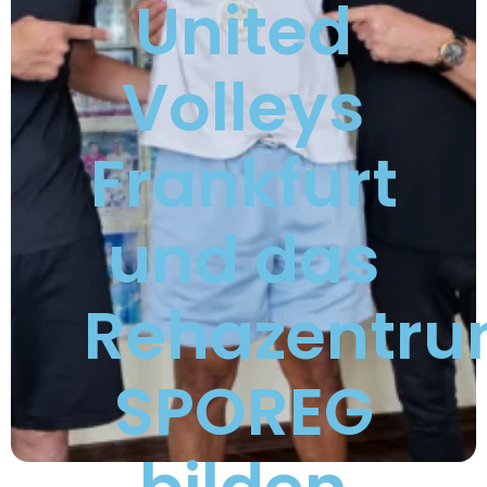
United
Volleys
Frankfurt
und das
Rehazentr
SPOREG