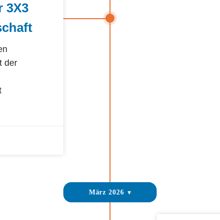
r 3X3
schaft
en
 der
t
März 2026