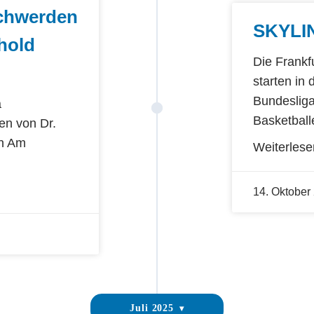
chwerden
SKYLI
hold
Die Frank
starten in 
Bundesliga
a
Basketball
en von Dr.
n Am
Weiterlese
14. Oktober
Juli 2025