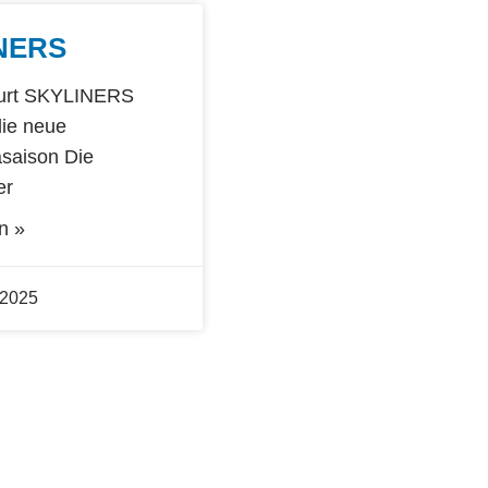
NERS
furt SKYLINERS
die neue
saison Die
er
n »
 2025