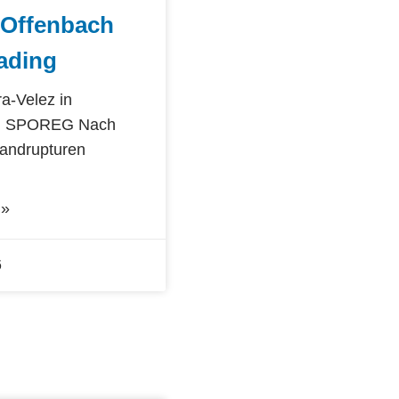
 Offenbach
ading
ra-Velez in
ei SPOREG Nach
andrupturen
 »
6