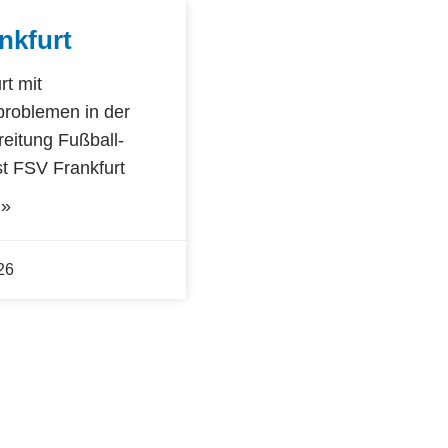
nkfurt
rt mit
problemen in der
reitung Fußball-
st FSV Frankfurt
 »
26