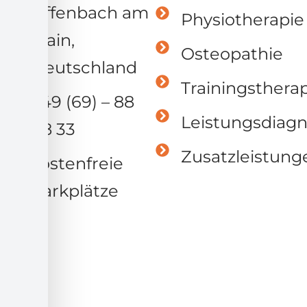
Offenbach am
Physiotherapie
Main,
Osteopathie
Deutschland
Trainingsthera
+49 (69) – 88
Leistungsdiagn
08 33
Zusatzleistung
kostenfreie
Parkplätze