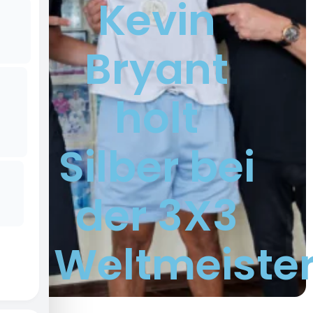
Kevin
Bryant
holt
Silber bei
der 3X3
Weltmeister